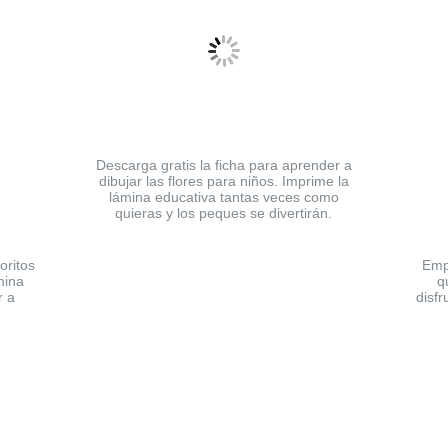
Descarga gratis la ficha para aprender a
dibujar las flores para niños. Imprime la
lámina educativa tantas veces como
quieras y los peques se divertirán.
oritos
Empl
mina
q
r a
disfr